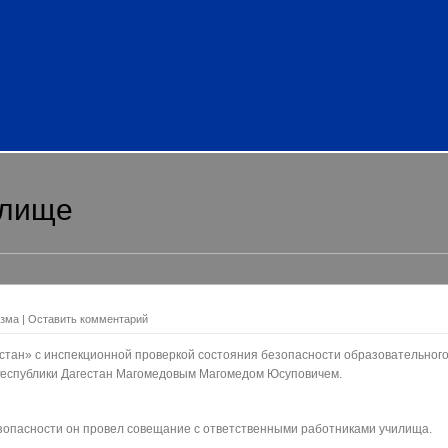
илище
изма
|
Оставить комментарий
естан» с инспекционной проверкой состояния безопасности образовательног
 Республики Дагестан Магомедовым Магомедом Юсуповичем.
зопасности он провел совещание с ответственными работниками училища.