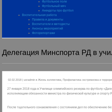
Футбольное поле
Футбольный мяч
Анекдоты про футбол
Воспитательная работа
Правила и документы
Воспитатели и методисты
Анонсы мероприятий
Фоторепортажи
Делегация Минспорта РД в уч
02.02.2018
|
uoradmin
в
Жизнь коллектива
,
Профилактика экстремизма и террор
27 января 2018 года в Училище олимпийского резерва по футболу «Даг
исполняющим обязанности министра по физической культуре и спорту
После тщательного ознакомления с состоянием дел по обеспечению бе