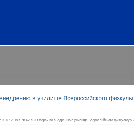
о внедрению в училище Всероссийского физкульт
т 05.07.2019 г. № 62-п «О мерах по внедрению в училище Всероссийского физкультурн