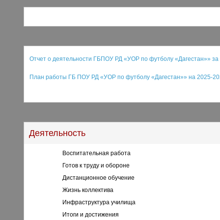
Отчет о деятельности ГБПОУ РД «УОР по футболу «Дагестан»» за 2
План работы ГБ ПОУ РД «УОР по футболу «Дагестан»
»
на 2025-202
Деятельность
Воспитательная работа
Готов к труду и обороне
Дистанционное обучение
Жизнь коллектива
Инфраструктура училища
Итоги и достижения