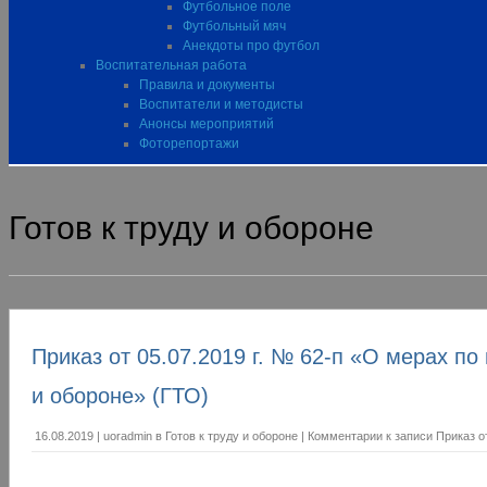
Футбольное поле
Футбольный мяч
Анекдоты про футбол
Воспитательная работа
Правила и документы
Воспитатели и методисты
Анонсы мероприятий
Фоторепортажи
Готов к труду и обороне
Приказ от 05.07.2019 г. № 62-п «О мерах п
и обороне» (ГТО)
16.08.2019
|
uoradmin
в
Готов к труду и обороне
|
Комментарии
к записи Приказ о