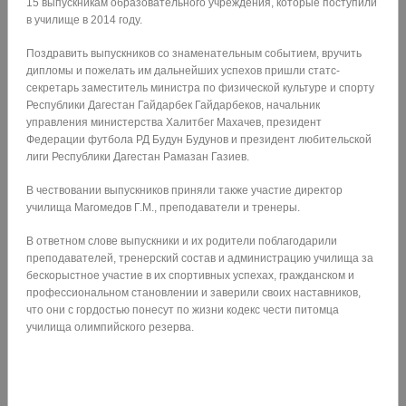
15 выпускникам образовательного учреждения, которые поступили
в училище в 2014 году.
Поздравить выпускников со знаменательным событием, вручить
дипломы и пожелать им дальнейших успехов пришли статс-
секретарь заместитель министра по физической культуре и спорту
Республики Дагестан Гайдарбек Гайдарбеков, начальник
управления министерства Халитбег Махачев, президент
Федерации футбола РД Будун Будунов и президент любительской
лиги Республики Дагестан Рамазан Газиев.
В чествовании выпускников приняли также участие директор
училища Магомедов Г.М., преподаватели и тренеры.
В ответном слове выпускники и их родители поблагодарили
преподавателей, тренерский состав и администрацию училища за
бескорыстное участие в их спортивных успехах, гражданском и
профессиональном становлении и заверили своих наставников,
что они с гордостью понесут по жизни кодекс чести питомца
училища олимпийского резерва.