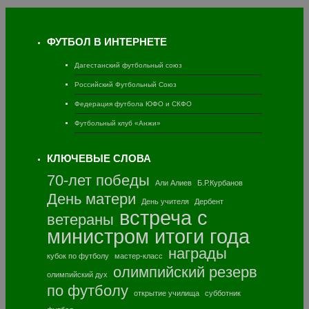
ФУТБОЛ В ИНТЕРНЕТЕ
Дагестанский футбольный союз
Российский Футбольный Союз
Федерация футбола ЮФО и СКФО
Футбольный клуб «Анжи»
КЛЮЧЕВЫЕ СЛОВА
70-лет победы
Али Алиев
Б.Р.Курбанов
День матери
День учителя
Дербент
встреча с
ветераны
министром
итоги года
награды
кубок по футболу
мастер-класс
олимпийский резерв
олимпийский дух
по футболу
открытие училища
субботник