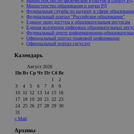
Министерство по физической культуре и спорту РД
Министерство образования и науки РД
Федеральная служба по надзору в сфере образовани
Федеральный портал "Российское образование"
Единое окно доступа к образовательным ресурсам
Единая коллекция цифровых образовательных ресу
Федеральный центр информационно-образовательн
Официальный портал правовой информации
Официальный портал госуслуг
Календарь
Август 2026
Пн
Вт
Ср
Чт
Пт
Сб
Вс
1
2
3
4
5
6
7
8
9
10
11
12
13
14
15
16
17
18
19
20
21
22
23
24
25
26
27
28
29
30
31
« Май
Архивы