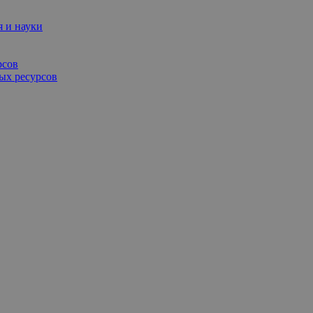
я и науки
рсов
ых ресурсов