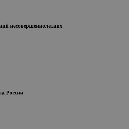
ний несовершеннолетних
нд России