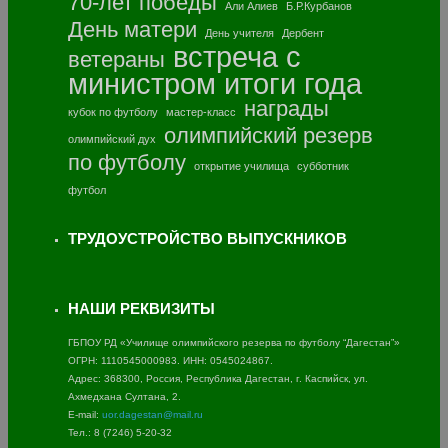
70-лет победы
Али Алиев
Б.Р.Курбанов
День матери
День учителя
Дербент
встреча с
ветераны
министром
итоги года
награды
кубок по футболу
мастер-класс
олимпийский резерв
олимпийский дух
по футболу
открытие училища
субботник
футбол
ТРУДОУСТРОЙСТВО ВЫПУСКНИКОВ
НАШИ РЕКВИЗИТЫ
ГБПОУ РД «Училище олимпийского резерва по футболу “Дагестан”»
ОГРН: 1110545000983. ИНН: 0545024867.
Адрес: 368300, Россия, Республика Дагестан, г. Каспийск, ул.
Ахмедхана Султана, 2.
E-mail:
uor.dagestan@mail.ru
Тел.: 8 (7246) 5-20-32