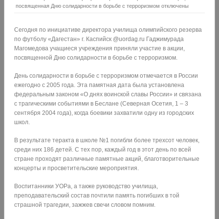
посвященная Дню солидарности в борьбе с терроризмом
отключены
Сегодня по инициативе директора училища олимпийского резерва
по футболу «Дагестан» г. Каспийск @uordag.ru Гаджимурада
Магомедова учащиеся учреждения приняли участие в акции,
посвященной Дню солидарности в борьбе с терроризмом.
День солидарности в борьбе с терроризмом отмечается в России
ежегодно с 2005 года. Эта памятная дата была установлена
федеральным законом «О днях воинской славы России» и связана
с трагическими событиями в Беслане (Северная Осетия, 1 – 3
сентября 2004 года), когда боевики захватили одну из городских
школ.
В результате теракта в школе №1 погибли более трехсот человек,
среди них 186 детей. С тех пор, каждый год в этот день по всей
стране проходят различные памятные акций, благотворительные
концерты и просветительские мероприятия.
Воспитанники УОРа, а также руководство училища,
преподавательский состав почтили память погибших в той
страшной трагедии, зажжев свечи словом помним.