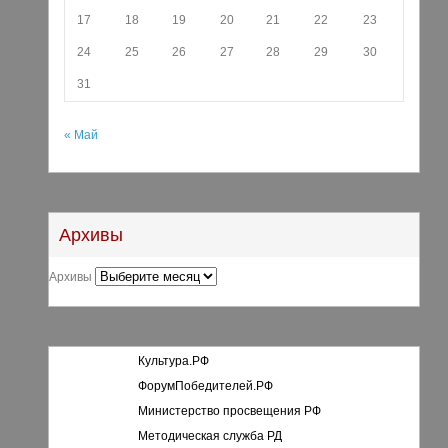
17
18
19
20
21
22
23
24
25
26
27
28
29
30
31
« Май
Архивы
Архивы
Культура.РФ
ФорумПобедителей.РФ
Министерство просвещения РФ
Методическая служба РД