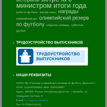
министром
итоги года
награды
кубок по футболу
мастер-класс
олимпийский резерв
олимпийский дух
по футболу
открытие училища
субботник
футбол
ТРУДОУСТРОЙСТВО ВЫПУСКНИКОВ
НАШИ РЕКВИЗИТЫ
ГБПОУ РД «Училище олимпийского резерва по футболу “Дагестан”»
ОГРН: 1110545000983. ИНН: 0545024867.
Адрес: 368300, Россия, Республика Дагестан, г. Каспийск, ул.
Ахмедхана Султана, 2.
E-mail:
uor.dagestan@mail.ru
Тел.: 8 (7246) 5-20-32