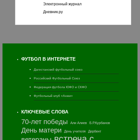
Электронный журнал
Дневник.ру
ФУТБОЛ В ИНТЕРНЕТЕ
Дагестанский футбольный союз
Российский Футбольный Союз
Федерация футбола ЮФО и СКФО
Футбольный клуб «Анжи»
КЛЮЧЕВЫЕ СЛОВА
70-лет победы
Али Алиев
Б.Р.Курбанов
День матери
День учителя
Дербент
встреча с
ветераны