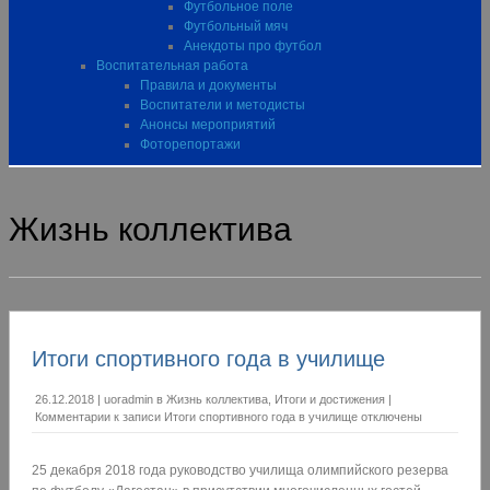
Футбольное поле
Футбольный мяч
Анекдоты про футбол
Воспитательная работа
Правила и документы
Воспитатели и методисты
Анонсы мероприятий
Фоторепортажи
Жизнь коллектива
Итоги спортивного года в училище
26.12.2018
|
uoradmin
в
Жизнь коллектива
,
Итоги и достижения
|
Комментарии
к записи Итоги спортивного года в училище
отключены
25 декабря 2018 года руководство училища олимпийского резерва