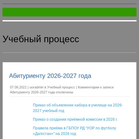
Учебный процесс
Абитуриенту 2026-2027 года
07.06.2021
|
uoradmin
в
Учебный процесс
|
Комментарии
к записи
Абитуриенту 2026-2027 года
отключены
Приказ об объявлении набора в училище на 2026-
2027 учебный год
Приказ о создании приёмной комиссии в 2026 г.
Правила приёма в ГБПОУ РД “УОР по футболу
«Дагестан»” на 2026 год