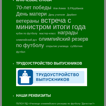
70-лет победы
Али Алиев
Б.Р.Курбанов
День матери
День учителя
Дербент
встреча с
ветераны
министром
итоги года
награды
кубок по футболу
мастер-класс
олимпийский резерв
олимпийский дух
по футболу
открытие училища
субботник
футбол
ТРУДОУСТРОЙСТВО ВЫПУСКНИКОВ
НАШИ РЕКВИЗИТЫ
ГБПОУ РД «Училище олимпийского резерва по футболу “Дагестан”»