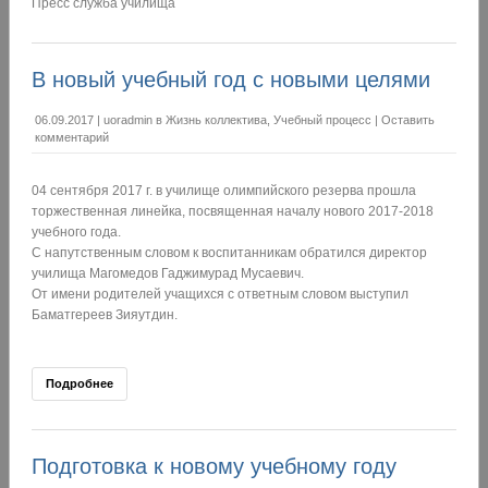
Пресс служба училища
В новый учебный год с новыми целями
06.09.2017
|
uoradmin
в
Жизнь коллектива
,
Учебный процесс
|
Оставить
комментарий
04 сентября 2017 г. в училище олимпийского резерва прошла
торжественная линейка, посвященная началу нового 2017-2018
учебного года.
С напутственным словом к воспитанникам обратился директор
училища Магомедов Гаджимурад Мусаевич.
От имени родителей учащихся с ответным словом выступил
Баматгереев Зияутдин.
Подробнее
Подготовка к новому учебному году