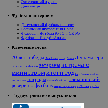
Электронный журнал
Дневник.ру
Футбол в интернете
Дагестанский футбольный союз
Российский Футбольный Союз
Федерация футбола ЮФО и СКФО
Футбольный клуб «Анжи»
Ключевые слова
70-лет победы
День матери
Али Алиев
Б.Р.Курбанов
встреча с
ветераны
День учителя
Дербент
министром
итоги года
кубок по футболу
награды
олимпийский
мастер-класс
олимпийский дух
резерв по футболу
открытие училища
субботник
футбол
Трудоустройство выпускников