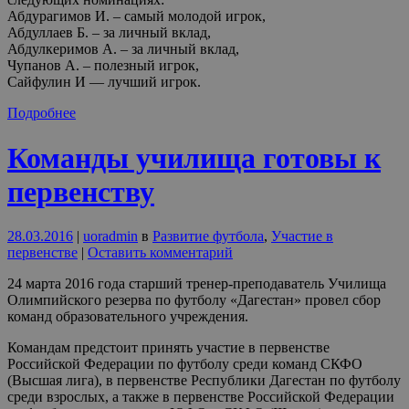
Абдурагимов И. – самый молодой игрок,
Абдуллаев Б. – за личный вклад,
Абдулкеримов А. – за личный вклад,
Чупанов А. – полезный игрок,
Сайфулин И — лучший игрок.
Подробнее
Команды училища готовы к
первенству
28.03.2016
|
uoradmin
в
Развитие футбола
,
Участие в
первенстве
|
Оставить комментарий
24 марта 2016 года старший тренер-преподаватель Училища
Олимпийского резерва по футболу «Дагестан» провел сбор
команд образовательного учреждения.
Командам предстоит принять участие в первенстве
Российской Федерации по футболу среди команд СКФО
(Высшая лига), в первенстве Республики Дагестан по футболу
среди взрослых, а также в первенстве Российской Федерации