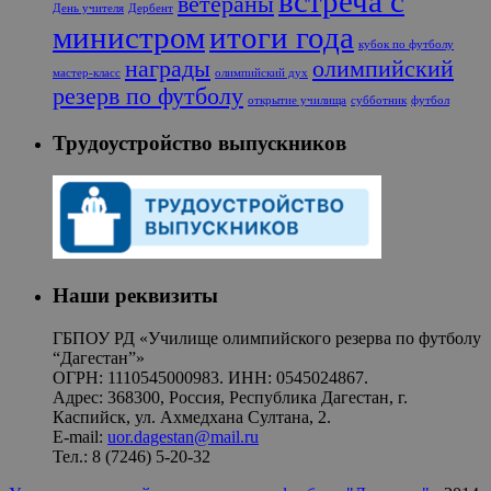
встреча с
ветераны
День учителя
Дербент
министром
итоги года
кубок по футболу
награды
олимпийский
мастер-класс
олимпийский дух
резерв по футболу
открытие училища
субботник
футбол
Трудоустройство выпускников
Наши реквизиты
ГБПОУ РД «Училище олимпийского резерва по футболу
“Дагестан”»
ОГРН: 1110545000983. ИНН: 0545024867.
Адрес: 368300, Россия, Республика Дагестан, г.
Каспийск, ул. Ахмедхана Султана, 2.
E-mail:
uor.dagestan@mail.ru
Тел.: 8 (7246) 5-20-32