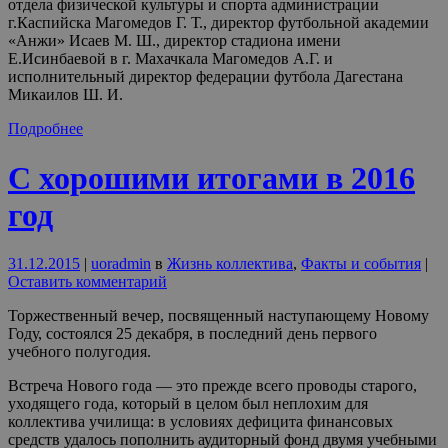
отдела физической культуры и спорта администрации
г.Каспийска Магомедов Г. Т., директор футбольной академии
«Анжи» Исаев М. Ш., директор стадиона имени
Е.Исинбаевой в г. Махачкала Магомедов А.Г. и
исполнительный директор федерации футбола Дагестана
Микаилов Ш. И.
Подробнее
С хорошими итогами в 2016
год
31.12.2015
|
uoradmin
в
Жизнь коллектива
,
Факты и события
|
Оставить комментарий
Торжественный вечер, посвященный наступающему Новому
Году, состоялся 25 декабря, в последний день первого
учебного полугодия.
Встреча Нового года — это прежде всего проводы старого,
уходящего года, который в целом был неплохим для
коллектива училища: в условиях дефицита финансовых
средств удалось пополнить аудиторный фонд двумя учебными