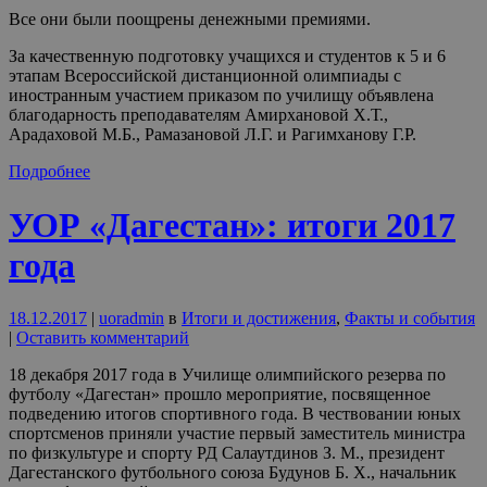
Все они были поощрены денежными премиями.
За качественную подготовку учащихся и студентов к 5 и 6
этапам Всероссийской дистанционной олимпиады с
иностранным участием приказом по училищу объявлена
благодарность преподавателям Амирхановой Х.Т.,
Арадаховой М.Б., Рамазановой Л.Г. и Рагимханову Г.Р.
Подробнее
УОР «Дагестан»: итоги 2017
года
18.12.2017
|
uoradmin
в
Итоги и достижения
,
Факты и события
|
Оставить комментарий
18 декабря 2017 года в Училище олимпийского резерва по
футболу «Дагестан» прошло мероприятие, посвященное
подведению итогов спортивного года. В чествовании юных
спортсменов приняли участие первый заместитель министра
по физкультуре и спорту РД Салаутдинов З. М., президент
Дагестанского футбольного союза Будунов Б. Х., начальник