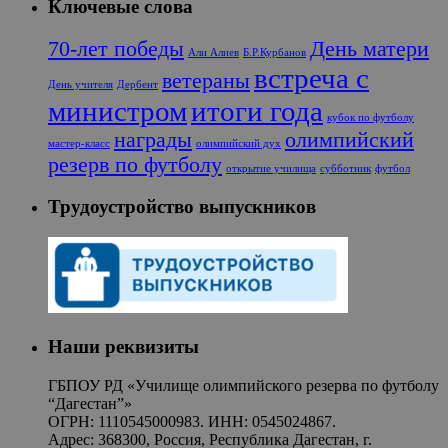
Ключевые слова
70-лет победы
День матери
Али Алиев
Б.Р.Курбанов
встреча с
ветераны
День учителя
Дербент
министром
итоги года
кубок по футболу
награды
олимпийский
мастер-класс
олимпийский дух
резерв по футболу
открытие училища
субботник
футбол
Трудоустройство выпускников
Наши реквизиты
ГБПОУ РД «Училище олимпийского резерва по футболу
“Дагестан”»
ОГРН: 1110545000983. ИНН: 0545024867.
Адрес: 368300, Россия, Республика Дагестан, г.